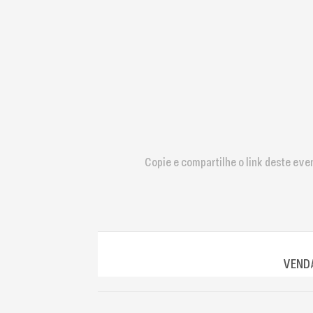
que
usam
um
leitor
de
tela;
Pressione
Control-
F10
para
abrir
Copie e compartilhe o link deste eve
um
menu
de
acessibilidade.
VENDA