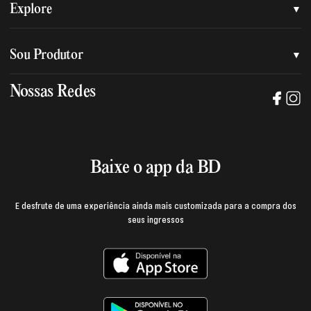
Quem somos
Explore
Nossa nova marca
Assessoria de imprensa
Sou Produtor
Nossas lojas
Trabalhe na BD
Nossas Redes
Manual de mídia e da marca BD
Política de privacidade
Baixe o App
Login e página do produtor
Termos de uso
Baixe o app da BD
E desfrute de uma experiência ainda mais customizada para a compra dos
seus ingressos