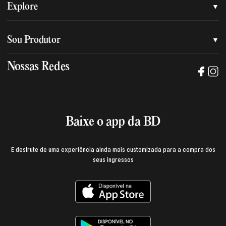
Quem somos
Explore
Nossa nova marca
Assessoria de imprensa
Sou Produtor
Nossas lojas
Trabalhe na BD
Nossas Redes
Manual de mídia e da marca BD
Política de privacidade
Baixe o App
Login e página do produtor
Termos de uso
Baixe o app da BD
E desfrute de uma experiência ainda mais customizada para a compra dos
seus ingressos